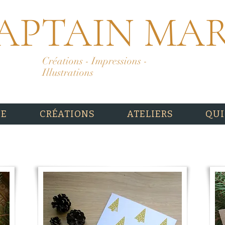
APTAIN MA
Créations - Impressions -
Illustrations
UE
CRÉATIONS
ATELIERS
QUI