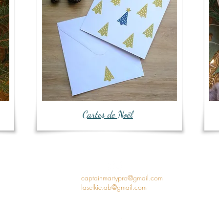
Cartes de Noël
captainmartypro@gmail.com
laselkie.ab@gmail.com