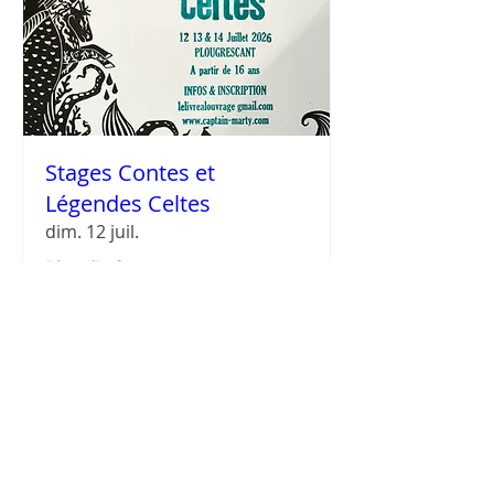
Stages Contes et
Légendes Celtes
dim. 12 juil.
Plus d'infos
Détails
captainmartypro@gmail.com
laselkie.ab@gmail.com