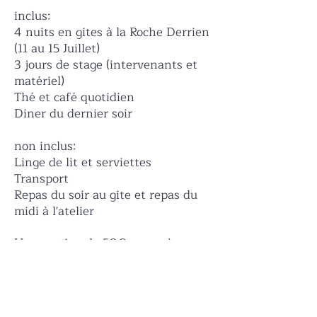
inclus:​
4 nuits en gites à la Roche Derrien
(11 au 15 Juillet)
3 jours de stage (intervenants et
matériel)
Thé et café quotidien
Diner du dernier soir
non inclus:
Linge de lit et serviettes
Transport
Repas du soir au gite et repas du
midi à l'atelier
Une caution de 50€ en espèce
vous sera demandé le 1er jour de
stage pour palier aux dommages
sur le matériel